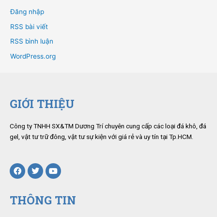
Đăng nhập
RSS bài viết
RSS bình luận
WordPress.org
GIỚI THIỆU
Công ty TNHH SX&TM Dương Trí
chuyên cung cấp các loại đá khô, đá
gel, vật tư trữ đông, vật tư sự kiện với giá rẻ và uy tín tại Tp.HCM.
F
T
Y
a
w
o
c
i
u
e
t
t
THÔNG TIN
b
t
u
o
e
b
o
r
e