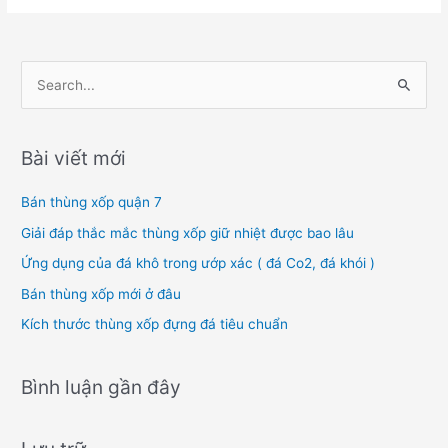
T
ì
m
Bài viết mới
k
i
Bán thùng xốp quận 7
ế
Giải đáp thắc mắc thùng xốp giữ nhiệt được bao lâu
m
Ứng dụng của đá khô trong ướp xác ( đá Co2, đá khói )
:
Bán thùng xốp mới ở đâu
Kích thước thùng xốp đựng đá tiêu chuẩn
Bình luận gần đây