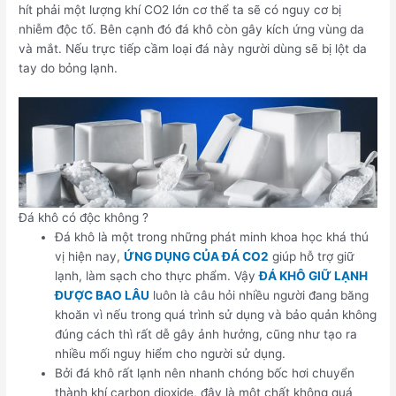
hít phải một lượng khí CO2 lớn cơ thể ta sẽ có nguy cơ bị
nhiễm độc tố. Bên cạnh đó đá khô còn gây kích ứng vùng da
và mắt. Nếu trực tiếp cầm loại đá này người dùng sẽ bị lột da
tay do bỏng lạnh.
Đá khô có độc không ?
Đá khô là một trong những phát minh khoa học khá thú
vị hiện nay,
ỨNG DỤNG CỦA ĐÁ CO2
giúp hỗ trợ giữ
lạnh, làm sạch cho thực phẩm. Vậy
ĐÁ KHÔ GIỮ LẠNH
ĐƯỢC BAO LÂU
luôn là câu hỏi nhiều người đang băng
khoăn vì nếu trong quá trình sử dụng và bảo quản không
đúng cách thì rất dễ gây ảnh hưởng, cũng như tạo ra
nhiều mối nguy hiểm cho người sử dụng.
Bởi đá khô rất lạnh nên nhanh chóng bốc hơi chuyển
thành khí carbon dioxide, đây là một chất không quá